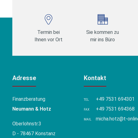
Termin bei
Sie kommen zu
Ihnen vor Ort
mir ins Büro
Adresse
Kontakt
Finanzberatung
+49 7531 694301
TEL
Neumann & Hotz
+49 7531 694368
FAX
micha.hotz@t-onlin
MAIL
Oberlohnstr.3
D - 78467 Konstanz