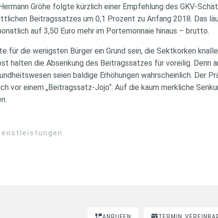
Hermann Gröhe folgte kürzlich einer Empfehlung des GKV-Schät
ttlichen Beitragssatzes um 0,1 Prozent zu Anfang 2018. Das läu
natlich auf 3,50 Euro mehr im Portemonnaie hinaus – brutto.
e für die wenigsten Bürger ein Grund sein, die Sektkorken knall
bst halten die Absenkung des Beitragssatzes für voreilig. Denn 
undheitswesen seien baldige Erhöhungen wahrscheinlich. Der Pr
h vor einem „Beitragssatz-Jojo“: Auf die kaum merkliche Senku
n.
ienstleistungen
ANRUFEN
TERMIN
VEREINBA