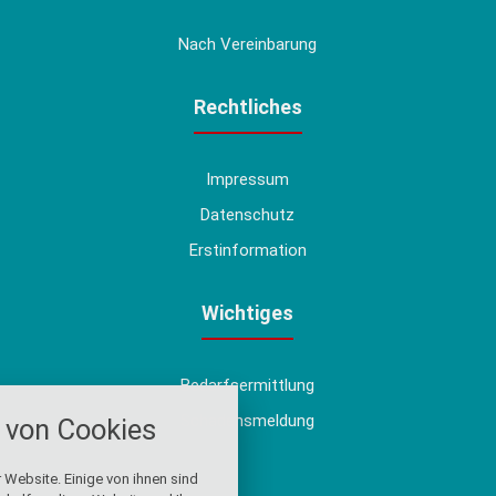
Nach Vereinbarung
Rechtliches
Impressum
Datenschutz
Erstinformation
Wichtiges
Bedarfsermittlung
nstellungen
Schadensmeldung
von Cookies
über alle verwendeten Cookies und
chkeit folgende Kategorien zu
r zu blockieren.
 Website. Einige von ihnen sind