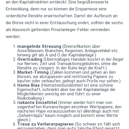
an den Kapitalmärkten entdeckt. Eine begrüßenswerte
Entwicklung, denn nur so können die Ersparnisse eine
ordentliche Rendite erwirtschaften. Damit der Aufbruch an
die Börse nicht in einer Enttäuschung endet, sollten die sechs
als klassisch geltenden Privatanleger-Fehler vermieden
werden:
mangelnde Streuung
(Diversifikation über
Assetklassen, Branchen, Regionen, Anlagevehikel etc.
hinweg gilt als A und O der Kapitalanlage.)
Overtrading
(Übermäßiges Handeln kostet in der Regel
nur Nerven, Zeit und Transaktionsgebühren, ohne die
Rendite zu steigern. In der Ruhe liegt die Kraft.)
Market-Timing
(Zyklen kommen und gehen an den
Börsen; sie abzupassen und rechtzeitig Papiere zu
kaufen oder verkaufen, gelingt auch Profis nur selten.)
Home Bias
(Heimatverbundenheit ist eine schöne
Eigenschaft, schränkt aber bei der Kapitalanlage die
Möglichkeiten unnötig ein und führt zu einer
Risikoballung.)
riskante Einzeltitel
(Immer wieder hört man von
sagenhaften Kursanstiegen einzelner Wertpapiere; den
nächsten Hype vorauszusehen ist allerdings auch mit
„Geheimtipps“ kaum möglich und kommt einer Wette
gleich.)
Treue zu Verliererpapieren
(So schwer es fällt sich
einzugestehen, dass man aufs falsche Pferd gesetzt