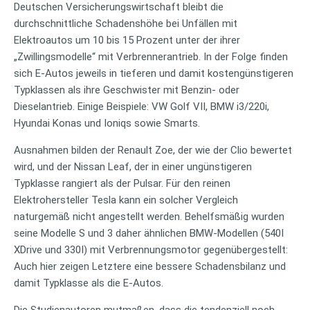
Deutschen Versicherungswirtschaft bleibt die
durchschnittliche Schadenshöhe bei Unfällen mit
Elektroautos um 10 bis 15 Prozent unter der ihrer
„Zwillingsmodelle“ mit Verbrennerantrieb. In der Folge finden
sich E-Autos jeweils in tieferen und damit kostengünstigeren
Typklassen als ihre Geschwister mit Benzin- oder
Dieselantrieb. Einige Beispiele: VW Golf VII, BMW i3/220i,
Hyundai Konas und Ioniqs sowie Smarts.
Ausnahmen bilden der Renault Zoe, der wie der Clio bewertet
wird, und der Nissan Leaf, der in einer ungünstigeren
Typklasse rangiert als der Pulsar. Für den reinen
Elektrohersteller Tesla kann ein solcher Vergleich
naturgemäß nicht angestellt werden. Behelfsmäßig wurden
seine Modelle S und 3 daher ähnlichen BMW-Modellen (540I
XDrive und 330I) mit Verbrennungsmotor gegenübergestellt:
Auch hier zeigen Letztere eine bessere Schadensbilanz und
damit Typklasse als die E-Autos.
Die Studienautoren mutmaßen, dass die tendenziell noch