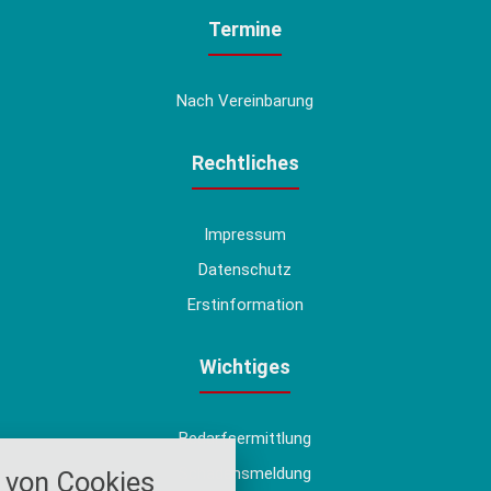
Termine
Nach Vereinbarung
Rechtliches
Impressum
Datenschutz
Erstinformation
Wichtiges
Bedarfsermittlung
nstellungen
Schadensmeldung
von Cookies
über alle verwendeten Cookies und