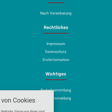
Nach Vereinbarung
Rechtliches
Impressum
Datenschutz
Erstinformation
Wichtiges
Bedarfsermittlung
nstellungen
Schadensmeldung
von Cookies
über alle verwendeten Cookies und
chkeit folgende Kategorien zu
r zu blockieren.
 Website. Einige von ihnen sind