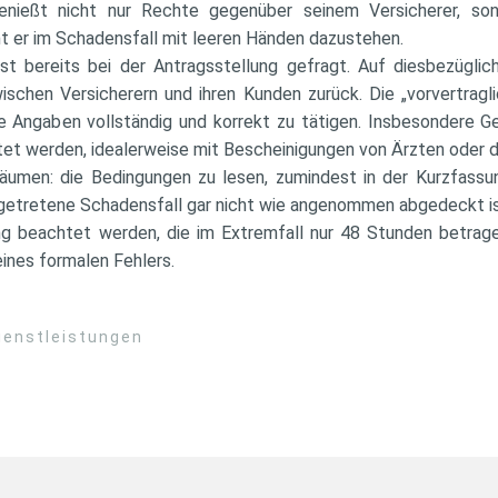
enießt nicht nur Rechte gegenüber seinem Versicherer, sond
ht er im Schadensfall mit leeren Händen dazustehen.
st bereits bei der Antragsstellung gefragt. Auf diesbezüglic
wischen Versicherern und ihren Kunden zurück. Die „vorvertragli
e Angaben vollständig und korrekt zu tätigen. Insbesondere G
et werden, idealerweise mit Bescheinigungen von Ärzten oder 
säumen: die Bedingungen zu lesen, zumindest in der Kurzfassu
ngetretene Schadensfall gar nicht wie angenommen abgedeckt ist.
g beachtet werden, die im Extremfall nur 48 Stunden betrag
ines formalen Fehlers.
ienstleistungen