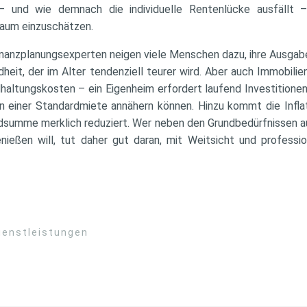
 – und wie demnach die individuelle Rentenlücke ausfällt 
kaum einzuschätzen.
nanzplanungsexperten neigen viele Menschen dazu, ihre Ausgabe
heit, der im Alter tendenziell teurer wird. Aber auch Immobilie
dhaltungskosten – ein Eigenheim erfordert laufend Investitione
 einer Standardmiete annähern können. Hinzu kommt die Inflati
eldsumme merklich reduziert. Wer neben den Grundbedürfnissen au
ießen will, tut daher gut daran, mit Weitsicht und professio
ienstleistungen