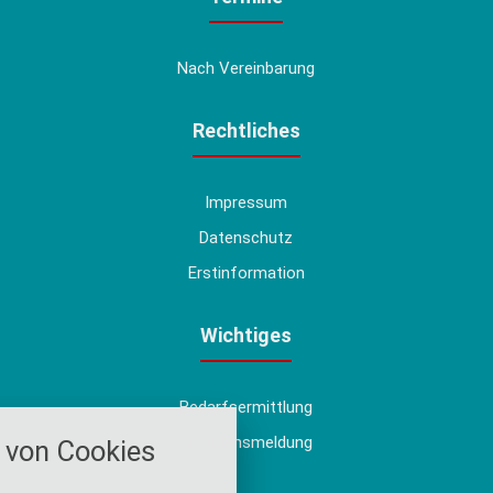
Nach Vereinbarung
Rechtliches
Impressum
Datenschutz
Erstinformation
Wichtiges
Bedarfsermittlung
nstellungen
Schadensmeldung
von Cookies
über alle verwendeten Cookies und
chkeit folgende Kategorien zu