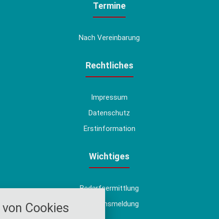
Termine
Nach Vereinbarung
Rechtliches
Impressum
Datenschutz
Erstinformation
Wichtiges
Bedarfsermittlung
nstellungen
Schadensmeldung
von Cookies
über alle verwendeten Cookies und
chkeit folgende Kategorien zu