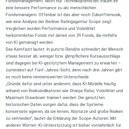
Fondsmanagement. Nicht nur Technikoptimisten trauen ihr
eine bessere Performance zu als menschlichen
Fondsmanagern. Offenbar ist das aber noch Zukunftsmusik,
wie eine Analyse der Berliner Ratingagentur Scope zeigt.
Verglichen wurden Performance und Volatilität
herkömmlicher Fonds mit denen von 39 Fonds, die mithilfe
von KI gemanagt werden.
Das Kernfazit lautet: In puncto Rendite schneidet der Mensch
etwas besser ab; weniger bzw. glimpflichere Kursausschläge
sind dagegen bei KI-gestütztem Management zu erwarten –
zumindest auf Fünf-Jahres-Sicht, denn nach drei Jahren gibt
es noch keine nennenswerten Unterschiede.
„Gründe dafür sind unter anderem, dass KI-Modelle häufig
anhand von Risikoindikatoren wie Sharpe Ratio, Volatilität und
Maximum Drawdown trainiert werden. Die genutzten
historischen Daten sorgen dafür, dass die Systeme
konservativ agieren, da sie lernen, Abstürze und große Risiken
zu vermeiden“, lautet die Erklärung der Scope-Autoren. Mit
anderen Worten: KI-Unterstützung ist bisher vornehmlich für