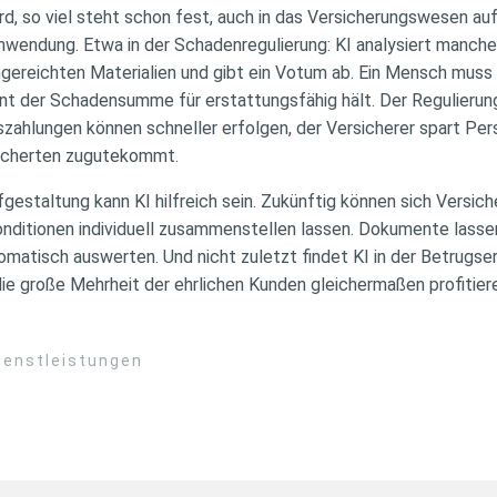
ird, so viel steht schon fest, auch in das Versicherungswesen auf
Anwendung. Etwa in der Schadenregulierung: KI analysiert manche
reichten Materialien und gibt ein Votum ab. Ein Mensch muss 
ent der Schadensumme für erstattungsfähig hält. Der Regulieru
szahlungen können schneller erfolgen, der Versicherer spart Pe
icherten zugutekommt.
gestaltung kann KI hilfreich sein. Zukünftig können sich Versicher
ditionen individuell zusammenstellen lassen. Dokumente lassen
tomatisch auswerten. Und nicht zuletzt findet KI in der Betrug
die große Mehrheit der ehrlichen Kunden gleichermaßen profitier
ienstleistungen