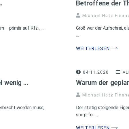
…
Betroffene der T
Michael Hotz Finan
n – primär auf Kfz-, …
Groß war der Aufschrei, a
…
⟶
WEITERLESEN
04.11.2020
AL
l wenig …
Warum der geplan
Michael Hotz Finan
 erbracht werden muss,
Der stetig steigende Eige
sorgt für …
⟶
WEITERLESEN