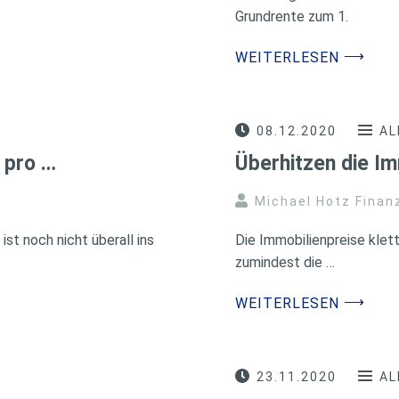
Grundrente zum 1.
⟶
WEITERLESEN
08.12.2020
AL
 pro …
Überhitzen die Im
Michael Hotz Finan
st noch nicht überall ins
Die Immobilienpreise klet
zumindest die …
⟶
WEITERLESEN
23.11.2020
AL