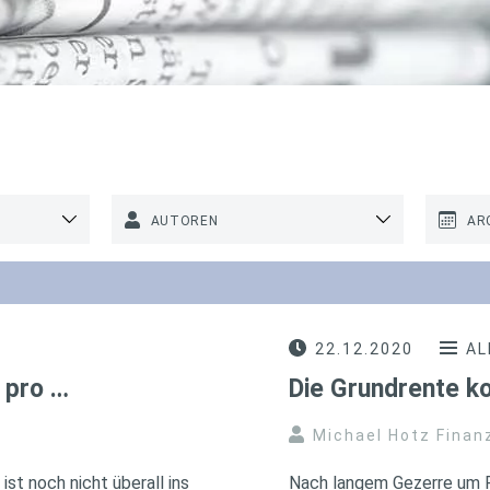
AUTOREN
AR
22.12.2020
AL
 pro …
Die Grundrente k
Michael Hotz Finan
st noch nicht überall ins
Nach langem Gezerre um F