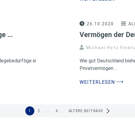
26.10.2020
AL
ge …
Vermögen der Deu
Michael Hotz Finan
flegebedürftige in
Wie gut Deutschland bishe
Privatvermögen …
⟶
WEITERLESEN
1
2
…
6
ÄLTERE BEITRÄGE