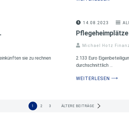
14.08.2023
AL
…
Pflegeheimplätz
Michael Hotz Finan
einkünften sie zu rechnen
2.133 Euro Eigenbeteilig
durchschnittlich …
⟶
WEITERLESEN
1
2
3
ÄLTERE BEITRÄGE