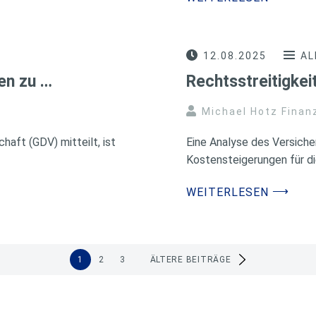
12.08.2025
AL
en zu …
Rechtsstreitigke
Michael Hotz Finan
aft (GDV) mitteilt, ist
Eine Analyse des Versic
Kostensteigerungen für di
⟶
WEITERLESEN
1
2
3
ÄLTERE BEITRÄGE