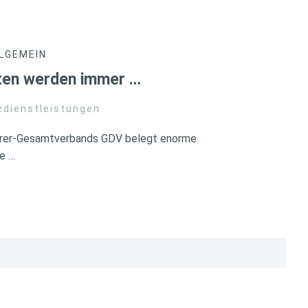
LGEMEIN
iten werden immer …
zdienstleistungen
herer-Gesamtverbands GDV belegt enorme
e …