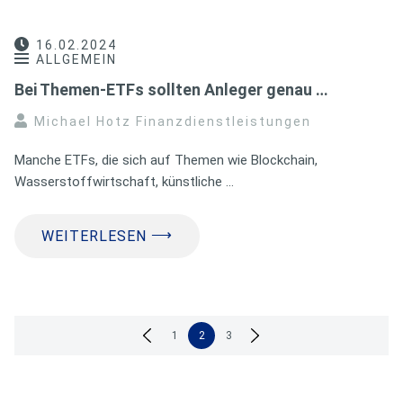
16.02.2024
ALLGEMEIN
Bei Themen-ETFs sollten Anleger genau …
Michael Hotz Finanzdienstleistungen
Manche ETFs, die sich auf Themen wie Blockchain,
Wasserstoffwirtschaft, künstliche …
⟶
WEITERLESEN
Seitennummerierung
1
2
3
der
Beiträge