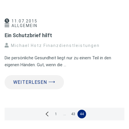
11.07.2015
ALLGEMEIN
Ein Schutzbrief hilft
Michael Hotz Finanzdienstleistungen
Die persönliche Gesundheit liegt nur zu einem Teil in den
eigenen Händen. Gut, wenn die …
⟶
WEITERLESEN
Seitennummerierung
1
…
43
44
der